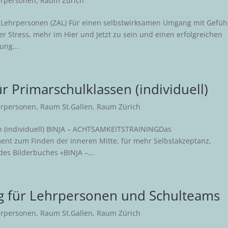
hrpersonen
,
Raum Zürich
r Lehrpersonen (ZAL) Für einen selbstwirksamen Umgang mit Gefüh
r Stress, mehr im Hier und Jetzt zu sein und einen erfolgreichen
ung...
r Primarschulklassen (individuell)
hrpersonen
,
Raum St.Gallen
,
Raum Zürich
en (individuell) BINJA – ACHTSAMKEITSTRAININGDas
ument zum Finden der inneren Mitte, für mehr Selbstakzeptanz,
es Bilderbuches «BINJA –...
ng für Lehrpersonen und Schulteams
hrpersonen
,
Raum St.Gallen
,
Raum Zürich