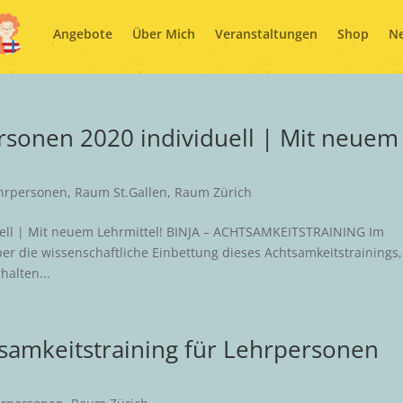
Angebote
Angebote
Über Mich
Über Mich
Veranstaltungen
Veranstaltungen
Shop
Shop
N
N
rsonen 2020 individuell | Mit neuem
hrpersonen
,
Raum St.Gallen
,
Raum Zürich
uell | Mit neuem Lehrmittel! BINJA – ACHTSAMKEITSTRAINING Im
r die wissenschaftliche Einbettung dieses Achtsamkeitstrainings,
halten...
tsamkeitstraining für Lehrpersonen