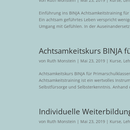
von
Ruth Monstein
|
Mai 23, 2019
|
Kurse
,
Le
Einführung ins BINJA Achtsamkeitstraining fü
Ein achtsam geführtes Leben verspricht wenige
Umgang mit Gefühlen. In der Auseinandersetz
Achtsamkeitskurs BINJA fü
von
Ruth Monstein
|
Mai 23, 2019
|
Kurse
,
Le
Achtsamkeitskurs BINJA für Primarschulklass
Achtsamkeitstraining ist ein wertvolles Instr
Selbstfürsorge und Selbsterkenntnis. Anhand d
Individuelle Weiterbildu
von
Ruth Monstein
|
Mai 23, 2019
|
Kurse
,
Le