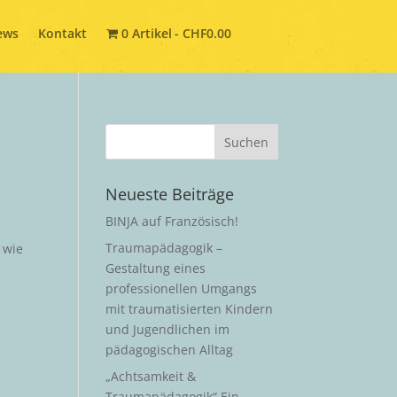
ews
ews
Kontakt
Kontakt
0 Artikel
0 Artikel
CHF0.00
CHF0.00
Neueste Beiträge
BINJA auf Französisch!
Traumapädagogik –
 wie
Gestaltung eines
professionellen Umgangs
mit traumatisierten Kindern
und Jugendlichen im
pädagogischen Alltag
„Achtsamkeit &
Traumapädagogik“ Ein