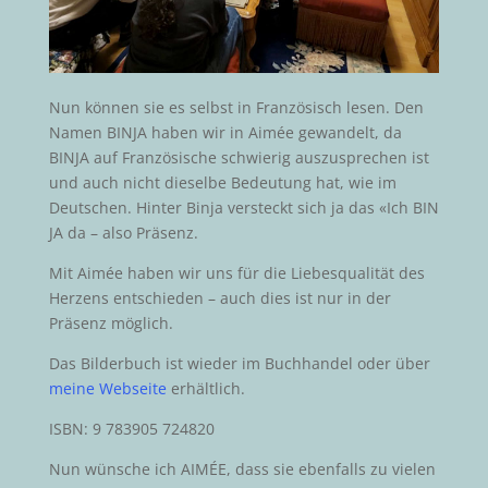
Nun können sie es selbst in Französisch lesen. Den
Namen BINJA haben wir in Aimée gewandelt, da
BINJA auf Französische schwierig auszusprechen ist
und auch nicht dieselbe Bedeutung hat, wie im
Deutschen. Hinter Binja versteckt sich ja das «Ich BIN
JA da – also Präsenz.
Mit Aimée haben wir uns für die Liebesqualität des
Herzens entschieden – auch dies ist nur in der
Präsenz möglich.
Das Bilderbuch ist wieder im Buchhandel oder über
meine Webseite
erhältlich.
ISBN: 9 783905 724820
Nun wünsche ich AIMÉE, dass sie ebenfalls zu vielen