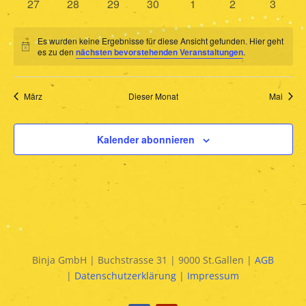
0
0
0
0
0
0
0
27
28
29
30
1
2
3
Veranstaltungen
Veranstaltungen
Veranstaltungen
Veranstaltungen
Veranstaltungen
Veranstaltunge
Veranst
Es wurden keine Ergebnisse für diese Ansicht gefunden. Hier geht
Hinweis
es zu den
nächsten bevorstehenden Veranstaltungen
.
März
Dieser Monat
Mai
Kalender abonnieren
Binja GmbH | Buchstrasse 31 | 9000 St.Gallen |
AGB
|
Datenschutzerklärung
|
Impressum